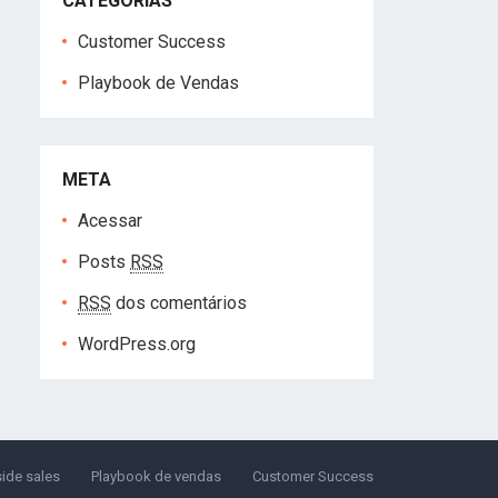
CATEGORIAS
Customer Success
Playbook de Vendas
META
Acessar
Posts
RSS
RSS
dos comentários
WordPress.org
side sales
Playbook de vendas
Customer Success