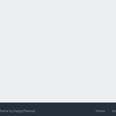
Theme by
HappyThemes
Home
In